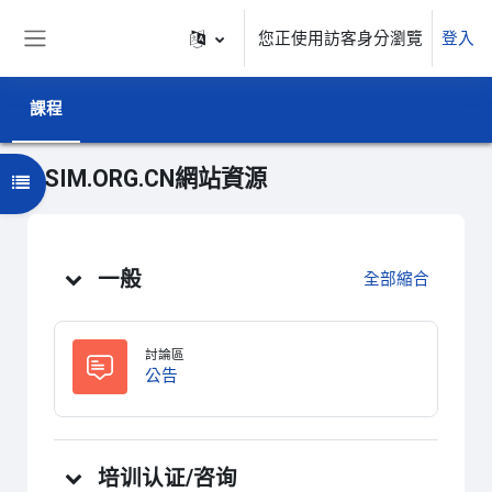
跳至主內容
您正使用訪客身分瀏覽
登入
側板
課程
I-SIM.ORG.CN網站資源
Open activity index
主題大綱
一般
全部縮合
討論區
討論區
公告
培训认证/咨询